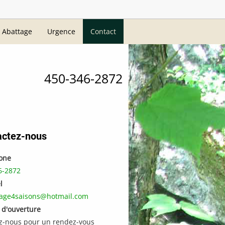
Abattage
Urgence
Contact
450-346-2872
actez-nous
one
6-2872
l
ge4saisons@hotmail.com
 d'ouverture
z-nous pour un rendez-vous